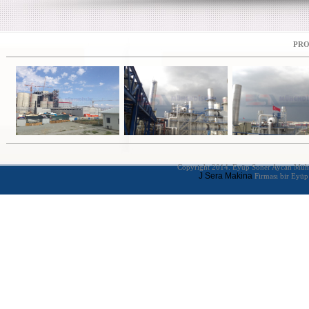
PRO
Copyright 2014. Eyüp Soner Aycan Mühendi
J Sera Makina
Firması bir Eyüp 